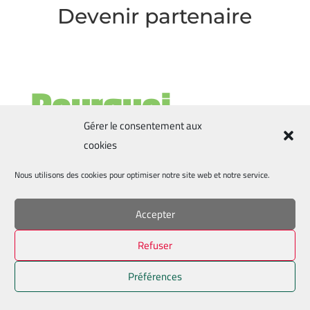
Devenir partenaire
Pourquoi
devenir
Gérer le consentement aux
cookies
partenaire ?
Nous utilisons des cookies pour optimiser notre site web et notre service.
Accepter
pour votre fisibilité
votre contribution peut être
Refuser
défiscalisée
soutenir la vie locale
Préférences