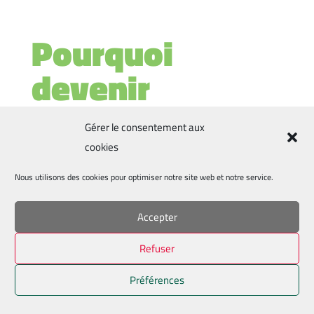
Pourquoi
devenir
partenaire ?
Gérer le consentement aux
cookies
pour votre fisibilité
Nous utilisons des cookies pour optimiser notre site web et notre service.
votre contribution peut être
défiscalisée
Accepter
soutenir la vie locale
Refuser
Préférences
EN SAVOIR PLUS