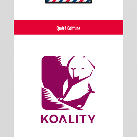
Quéré Coiffure